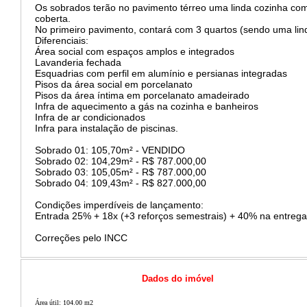
Os sobrados terão no pavimento térreo uma linda cozinha com c
coberta.
No primeiro pavimento, contará com 3 quartos (sendo uma linda
Diferenciais:
Área social com espaços amplos e integrados
Lavanderia fechada
Esquadrias com perfil em alumínio e persianas integradas
Pisos da área social em porcelanato
Pisos da área íntima em porcelanato amadeirado
Infra de aquecimento a gás na cozinha e banheiros
Infra de ar condicionados
Infra para instalação de piscinas.
Sobrado 01: 105,70m² - VENDIDO
Sobrado 02: 104,29m² - R$ 787.000,00
Sobrado 03: 105,05m² - R$ 787.000,00
Sobrado 04: 109,43m² - R$ 827.000,00
Condições imperdíveis de lançamento:
Entrada 25% + 18x (+3 reforços semestrais) + 40% na entrega
Correções pelo INCC
Dados do imóvel
Área útil: 104.00 m2