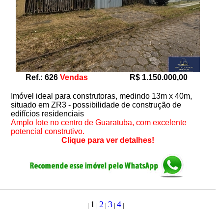
Ref.: 626
Vendas
R$ 1.150.000,00
Imóvel ideal para construtoras, medindo 13m x 40m,
situado em ZR3 - possibilidade de construção de
edifícios residenciais
Amplo lote no centro de Guaratuba, com excelente
potencial construtivo.
Clique para ver detalhes!
1
2
3
4
|
|
|
|
|