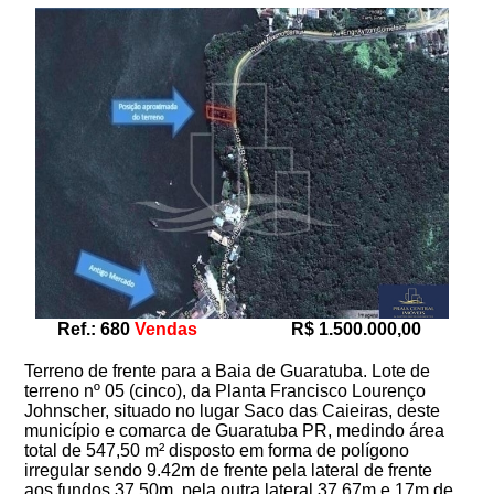
Ref.: 680
Vendas
R$ 1.500.000,00
Terreno de frente para a Baia de Guaratuba. Lote de
terreno nº 05 (cinco), da Planta Francisco Lourenço
Johnscher, situado no lugar Saco das Caieiras, deste
município e comarca de Guaratuba PR, medindo área
total de 547,50 m² disposto em forma de polígono
irregular sendo 9.42m de frente pela lateral de frente
aos fundos 37.50m, pela outra lateral 37.67m e 17m de